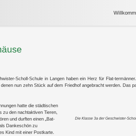
Willkom
mäuse
ster-Scholl-Schule in Langen haben ein Herz für Flat-termänner. A
n denen nun zehn Stück auf dem Friedhof angebracht werden. Das p
nungen hatte die städtischen
s zu den nachtaktiven Tieren,
ren und durften einen „Bat-
Die Klasse 3a der Geschwister-Scho
d als Dankeschön zu
s Kind mit einer Postkarte.