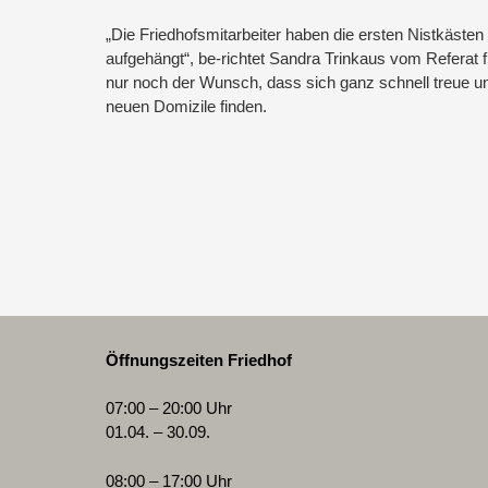
„Die Friedhofsmitarbeiter haben die ersten Nistkästen
aufgehängt“, be-richtet Sandra Trinkaus vom Referat f
nur noch der Wunsch, dass sich ganz schnell treue und
neuen Domizile finden.
Öffnungszeiten
Friedhof
07:00 – 20:00 Uhr
01.04. – 30.09.
08:00 – 17:00 Uhr